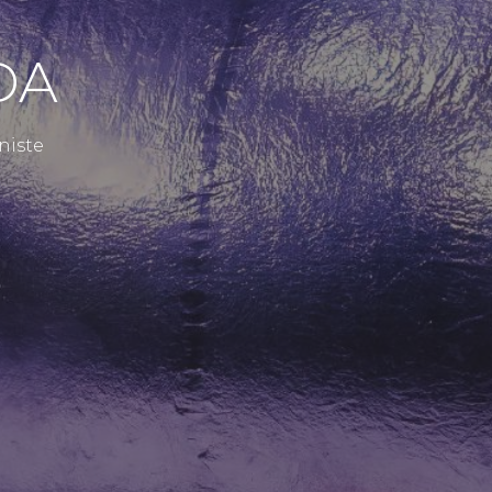
DA
niste