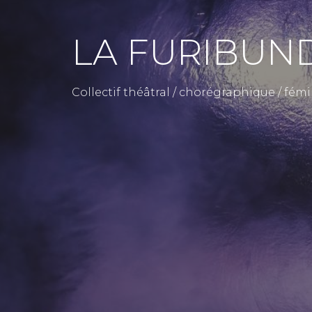
LA FURIBUN
Collectif théâtral / chorégraphique / fémi